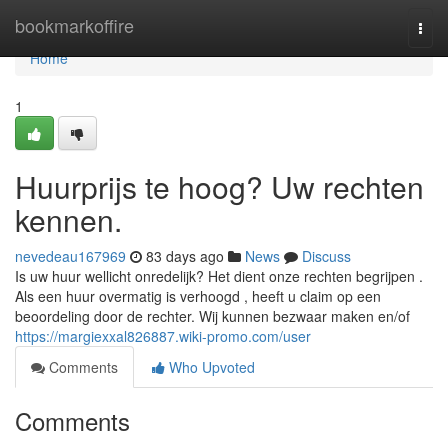
Home
bookmarkoffire
Togg
navi
Home
1
Huurprijs te hoog? Uw rechten
kennen.
nevedeau167969
83 days ago
News
Discuss
Is uw huur wellicht onredelijk? Het dient onze rechten begrijpen .
Als een huur overmatig is verhoogd , heeft u claim op een
beoordeling door de rechter. Wij kunnen bezwaar maken en/of
https://margiexxal826887.wiki-promo.com/user
Comments
Who Upvoted
Comments