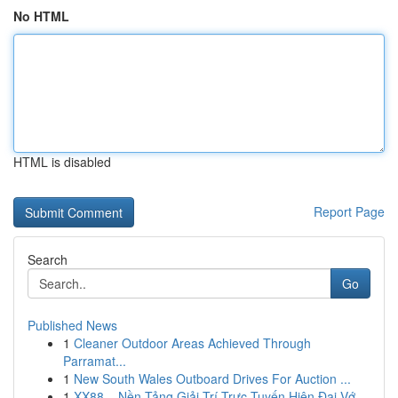
No HTML
HTML is disabled
Report Page
Search
Go
Published News
1
Cleaner Outdoor Areas Achieved Through
Parramat...
1
New South Wales Outboard Drives For Auction ...
1
XX88 – Nền Tảng Giải Trí Trực Tuyến Hiện Đại Vớ...