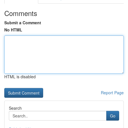
Comments
Submit a Comment
No HTML
HTML is disabled
Report Page
Search
Go