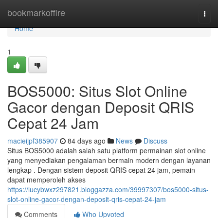
Home
bookmarkoffire
Togg
navi
Home
1
BOS5000: Situs Slot Online
Gacor dengan Deposit QRIS
Cepat 24 Jam
macieijpf385907
84 days ago
News
Discuss
Situs BOS5000 adalah salah satu platform permainan slot online
yang menyediakan pengalaman bermain modern dengan layanan
lengkap . Dengan sistem deposit QRIS cepat 24 jam, pemain
dapat memperoleh akses
https://lucybwxz297821.bloggazza.com/39997307/bos5000-situs-
slot-online-gacor-dengan-deposit-qris-cepat-24-jam
Comments
Who Upvoted