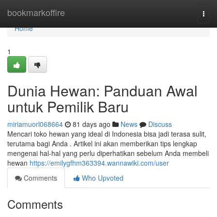
Home
bookmarkoffire
Togg
navi
Home
1
Dunia Hewan: Panduan Awal
untuk Pemilik Baru
miriamuorl068664
81 days ago
News
Discuss
Mencari toko hewan yang ideal di Indonesia bisa jadi terasa sulit,
terutama bagi Anda . Artikel ini akan memberikan tips lengkap
mengenai hal-hal yang perlu diperhatikan sebelum Anda membeli
hewan
https://emilygfhm363394.wannawiki.com/user
Comments
Who Upvoted
Comments