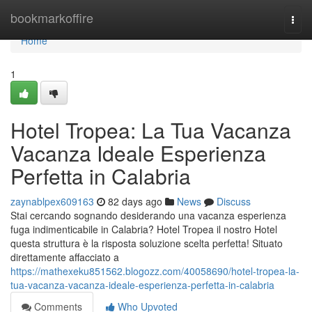
Home
bookmarkoffire
Togg
navi
Home
1
Hotel Tropea: La Tua Vacanza
Vacanza Ideale Esperienza
Perfetta in Calabria
zaynablpex609163
82 days ago
News
Discuss
Stai cercando sognando desiderando una vacanza esperienza
fuga indimenticabile in Calabria? Hotel Tropea il nostro Hotel
questa struttura è la risposta soluzione scelta perfetta! Situato
direttamente affacciato a
https://mathexeku851562.blogozz.com/40058690/hotel-tropea-la-
tua-vacanza-vacanza-ideale-esperienza-perfetta-in-calabria
Comments
Who Upvoted