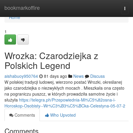
Home
bookmarkoffire
Togg
navi
Home
1
Wrozka: Czarodziejka z
Polskich Legend
aishabuoy950764
81 days ago
News
Discuss
W polskiej tradycji ludowej, wierzono postać Wrozki, określanej
jako czarodziejka o niezwykłych mocach . Mieszkała ona często
na pograniczu puszcz, w których prowadziła samotne życie i
służyła
https://telegra.ph/Przepowiednia-Mi%C5%82osna-i-
Horoskop-Osobisty--Wr%C3%B3%C5%BCka-Celestyna-05-07-2
Comments
Who Upvoted
Comments