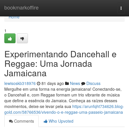
Home
bookmarkoffire
Togg
navi
Home
1
Experimentando Dancehall e
Reggae: Uma Jornada
Jamaicana
lewisoskb318976
81 days ago
News
Discuss
Mergulhe em uma forma na energia jamaicana! Conectando-se,
o Dancehall e, com Reggae formam um trio vibrante de música
que define a essência do Jamaica. Conheça as raízes desses
movimentos, deixe-se levar pela sua
https://arunfqht734626.blog-
gold.com/58766536/vivendo-o-e-reggae-uma-passeio-jamaicana
Comments
Who Upvoted