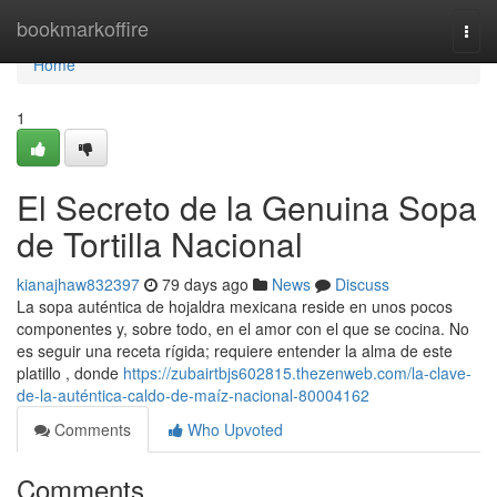
Home
bookmarkoffire
Togg
navi
Home
1
El Secreto de la Genuina Sopa
de Tortilla Nacional
kianajhaw832397
79 days ago
News
Discuss
La sopa auténtica de hojaldra mexicana reside en unos pocos
componentes y, sobre todo, en el amor con el que se cocina. No
es seguir una receta rígida; requiere entender la alma de este
platillo , donde
https://zubairtbjs602815.thezenweb.com/la-clave-
de-la-auténtica-caldo-de-maíz-nacional-80004162
Comments
Who Upvoted
Comments