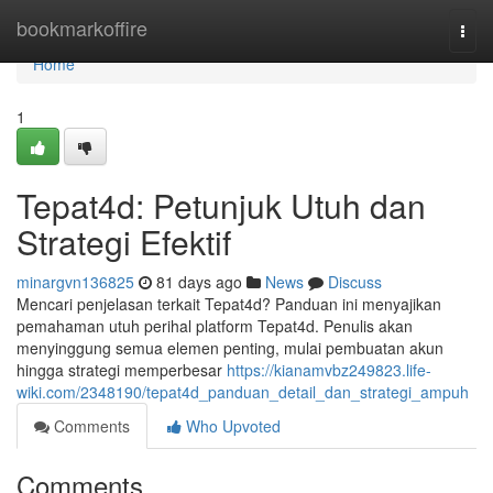
Home
bookmarkoffire
Togg
navi
Home
1
Tepat4d: Petunjuk Utuh dan
Strategi Efektif
minargvn136825
81 days ago
News
Discuss
Mencari penjelasan terkait Tepat4d? Panduan ini menyajikan
pemahaman utuh perihal platform Tepat4d. Penulis akan
menyinggung semua elemen penting, mulai pembuatan akun
hingga strategi memperbesar
https://kianamvbz249823.life-
wiki.com/2348190/tepat4d_panduan_detail_dan_strategi_ampuh
Comments
Who Upvoted
Comments