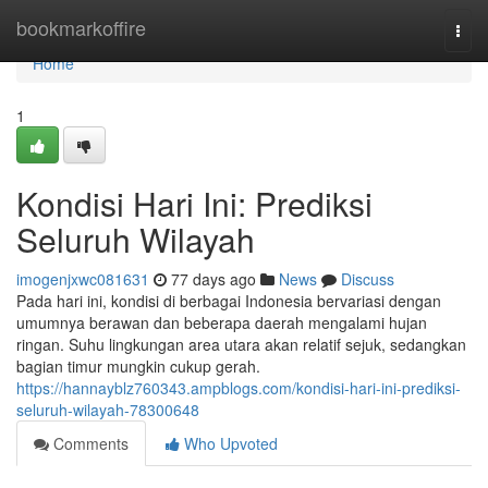
Home
bookmarkoffire
Togg
navi
Home
1
Kondisi Hari Ini: Prediksi
Seluruh Wilayah
imogenjxwc081631
77 days ago
News
Discuss
Pada hari ini, kondisi di berbagai Indonesia bervariasi dengan
umumnya berawan dan beberapa daerah mengalami hujan
ringan. Suhu lingkungan area utara akan relatif sejuk, sedangkan
bagian timur mungkin cukup gerah.
https://hannayblz760343.ampblogs.com/kondisi-hari-ini-prediksi-
seluruh-wilayah-78300648
Comments
Who Upvoted