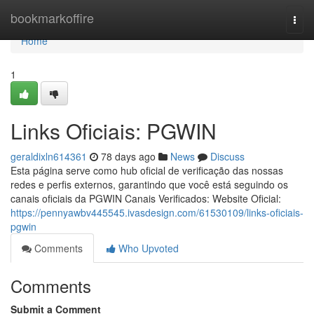
Home
bookmarkoffire
Togg
navi
Home
1
Links Oficiais: PGWIN
geraldixln614361
78 days ago
News
Discuss
Esta página serve como hub oficial de verificação das nossas
redes e perfis externos, garantindo que você está seguindo os
canais oficiais da PGWIN Canais Verificados: Website Oficial:
https://pennyawbv445545.ivasdesign.com/61530109/links-oficiais-
pgwin
Comments
Who Upvoted
Comments
Submit a Comment