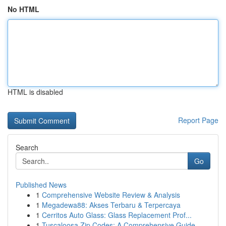
No HTML
HTML is disabled
Report Page
Search
Go
Published News
1
Comprehensive Website Review & Analysis
1
Megadewa88: Akses Terbaru & Terpercaya
1
Cerritos Auto Glass: Glass Replacement Prof...
1
Tuscaloosa Zip Codes: A Comprehensive Guide