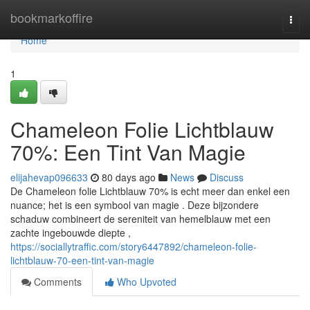
Home
bookmarkoffire
Togg
navi
Home
1
Chameleon Folie Lichtblauw
70%: Een Tint Van Magie
elijahevap096633
80 days ago
News
Discuss
De Chameleon folie Lichtblauw 70% is echt meer dan enkel een
nuance; het is een symbool van magie . Deze bijzondere
schaduw combineert de sereniteit van hemelblauw met een
zachte ingebouwde diepte ,
https://sociallytraffic.com/story6447892/chameleon-folie-
lichtblauw-70-een-tint-van-magie
Comments
Who Upvoted