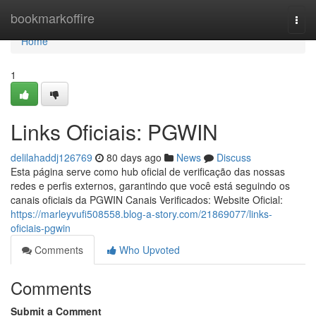
Home
bookmarkoffire
Togg
navi
Home
1
Links Oficiais: PGWIN
delilahaddj126769
80 days ago
News
Discuss
Esta página serve como hub oficial de verificação das nossas
redes e perfis externos, garantindo que você está seguindo os
canais oficiais da PGWIN Canais Verificados: Website Oficial:
https://marleyvufi508558.blog-a-story.com/21869077/links-
oficiais-pgwin
Comments
Who Upvoted
Comments
Submit a Comment