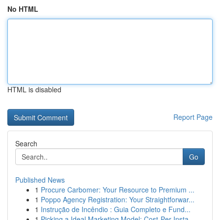
No HTML
HTML is disabled
Report Page
Search
Go
Published News
1
Procure Carbomer: Your Resource to Premium ...
1
Poppo Agency Registration: Your Straightforwar...
1
Instrução de Incêndio : Guia Completo e Fund...
1
Picking a Ideal Marketing Model: Cost-Per-Insta...