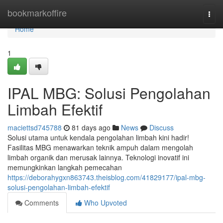
Home
bookmarkoffire
Togg
navi
Home
1
IPAL MBG: Solusi Pengolahan
Limbah Efektif
maciettsd745788
81 days ago
News
Discuss
Solusi utama untuk kendala pengolahan limbah kini hadir!
Fasilitas MBG menawarkan teknik ampuh dalam mengolah
limbah organik dan merusak lainnya. Teknologi inovatif ini
memungkinkan langkah pemecahan
https://deborahygxn863743.theisblog.com/41829177/ipal-mbg-
solusi-pengolahan-limbah-efektif
Comments
Who Upvoted