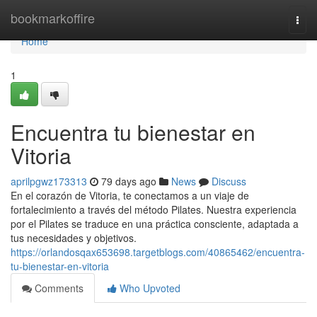
Home
bookmarkoffire
Togg
navi
Home
1
Encuentra tu bienestar en
Vitoria
aprilpgwz173313
79 days ago
News
Discuss
En el corazón de Vitoria, te conectamos a un viaje de
fortalecimiento a través del método Pilates. Nuestra experiencia
por el Pilates se traduce en una práctica consciente, adaptada a
tus necesidades y objetivos.
https://orlandosqax653698.targetblogs.com/40865462/encuentra-
tu-bienestar-en-vitoria
Comments
Who Upvoted