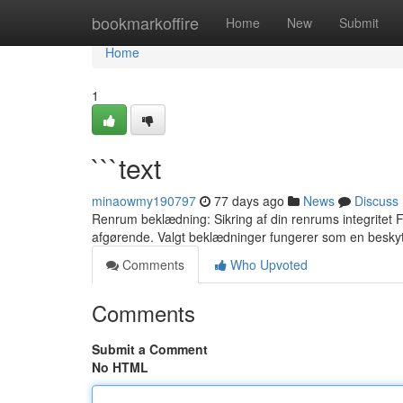
Home
bookmarkoffire
Home
New
Submit
Home
1
```text
minaowmy190797
77 days ago
News
Discuss
Renrum beklædning: Sikring af din renrums integritet F
afgørende. Valgt beklædninger fungerer som en besky
Comments
Who Upvoted
Comments
Submit a Comment
No HTML