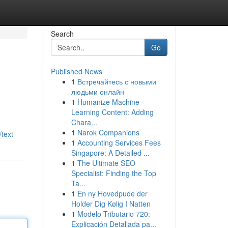
Search
Go
Published News
1
Встречайтесь с новыми
людьми онлайн
1
Humanize Machine
Learning Content: Adding
Chara...
1
Narok Companions
/text
1
Accounting Services Fees
Singapore: A Detailed ...
1
The Ultimate SEO
Specialist: Finding the Top
Ta...
1
En ny Hovedpude der
Holder Dig Kølig I Natten
1
Modelo Tributario 720:
Explicación Detallada pa...