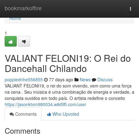
Home
bookmarkoffire
Togg
navi
Home
1
VALIANT FELONI19: O Rei do
Dancehall Chilando
poppiednhe556855
77 days ago
News
Discuss
VALIANT FELONI19, o rei do som vivendo, vem como uma força
na cena . Seu música é uma combinação de energia e verdade, a
conquista ouvidos em todo país. O artista redefine o conceito
https://jasonktvm980034.wikififfi.com/user
Comments
Who Upvoted
Comments