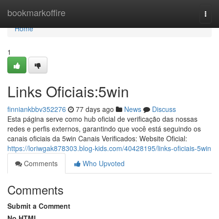
Home
bookmarkoffire
Togg
navi
Home
1
Links Oficiais:5win
finniankbbv352276
77 days ago
News
Discuss
Esta página serve como hub oficial de verificação das nossas
redes e perfis externos, garantindo que você está seguindo os
canais oficiais da 5win Canais Verificados: Website Oficial:
https://loriwgak878303.blog-kids.com/40428195/links-oficiais-5win
Comments
Who Upvoted
Comments
Submit a Comment
No HTML