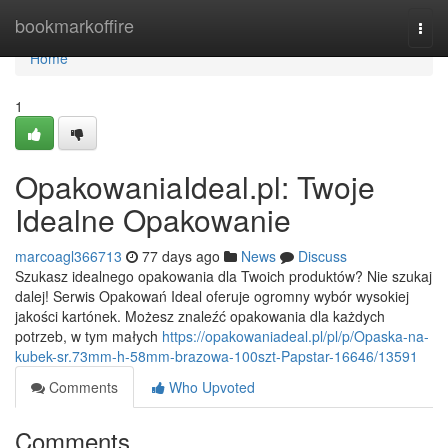
Home
bookmarkoffire
Togg
navi
Home
1
OpakowaniaIdeal.pl: Twoje
Idealne Opakowanie
marcoagl366713
77 days ago
News
Discuss
Szukasz idealnego opakowania dla Twoich produktów? Nie szukaj
dalej! Serwis Opakowań Ideal oferuje ogromny wybór wysokiej
jakości kartónek. Możesz znaleźć opakowania dla każdych
potrzeb, w tym małych
https://opakowaniadeal.pl/pl/p/Opaska-na-
kubek-sr.73mm-h-58mm-brazowa-100szt-Papstar-16646/13591
Comments
Who Upvoted
Comments