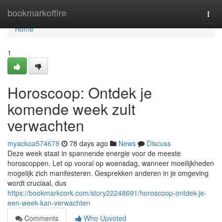
Home
bookmarkoffire
Togg
navi
Home
1
Horoscoop: Ontdek je
komende week zult
verwachten
myackoa574678
78 days ago
News
Discuss
Deze week staat in spannende energie voor de meeste
horoscoppen. Let op vooral op woensdag, wanneer moeilijkheden
mogelijk zich manifesteren. Gesprekken anderen in je omgeving
wordt cruciaal, dus
https://bookmarkcork.com/story22248691/horoscoop-ontdek-je-
een-week-kan-verwachten
Comments
Who Upvoted