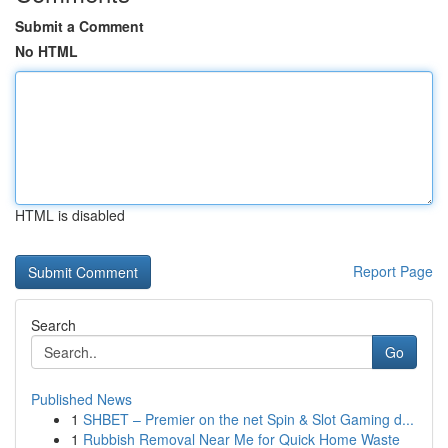
Submit a Comment
No HTML
HTML is disabled
Report Page
Search
Go
Published News
1
SHBET – Premier on the net Spin & Slot Gaming d...
1
Rubbish Removal Near Me for Quick Home Waste