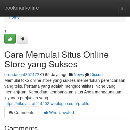
Home
bookmarkoffire
Togg
navi
Home
1
Cara Memulai Situs Online
Store yang Sukses
brendacgnt357472
65 days ago
News
Discuss
Memulai toko online store yang sukses memerlukan perencanaan
yang teliti. Pertama yang adalah mengidentifikasi niche yang
menjanjikan. Kemudian, kembangkan situs Anda menggunakan
layanan penjualan yang
https://nikolasiraf214202.weblogco.com/profile
Comments
Who Upvoted
Comments