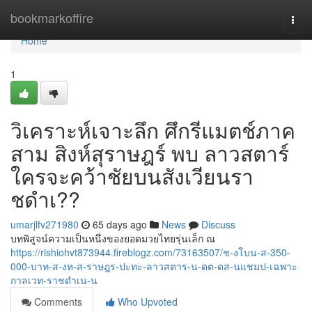
Home
bookmarkoffire
Togg
navi
Home
1
วิเคราะห์เจาะลึก ศึกรีแมตช์ภาค
สาม สิงห์สุราษฎร์ พบ ลาวสตาร์
ใครจะคว้าชัยบนสังเวียนรา
ชดำเ??
umarjlfv271980
65 days ago
News
Discuss
บทพิสูจน์ความเป็นหนึ่งของยอดมวยไทยรุ่นเล็ก ณ
https://rishiohvt873944.fireblogz.com/73163507/ช-งโบน-ส-350-
000-บาท-ส-งห-ส-ราษฎร-ปะทะ-ลาวสตาร-น-ดต-ดส-นแชมป-เฉพาะ
กาลเวท-ราชดำเน-น
Comments
Who Upvoted