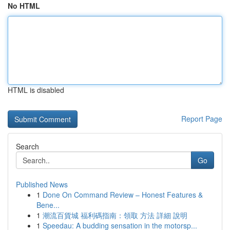
No HTML
HTML is disabled
Report Page
Search
Go
Published News
1
Done On Command Review – Honest Features &
Bene...
1
潮流百貨城 福利碼指南：領取 方法 詳細 說明
1
Speedau: A budding sensation in the motorsp...