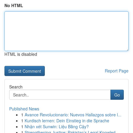
No HTML
HTML is disabled
Report Page
Search
Go
Published News
1
Avance Revolucionario: Nuevos Hallazgos sobre l...
1
Kurdisch lernen: Dein Einstieg in die Sprache
1
Nhận xét Sunwin: Liệu Bằng Cậy?
1
Strengthening Justice: Pakistan’s Legal Knowled...