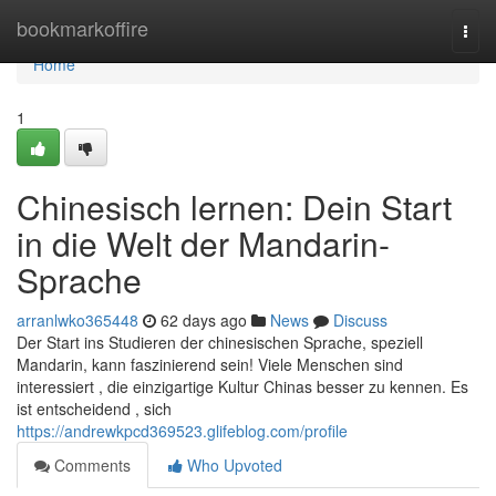
Home
bookmarkoffire
Togg
navi
Home
1
Chinesisch lernen: Dein Start
in die Welt der Mandarin-
Sprache
arranlwko365448
62 days ago
News
Discuss
Der Start ins Studieren der chinesischen Sprache, speziell
Mandarin, kann faszinierend sein! Viele Menschen sind
interessiert , die einzigartige Kultur Chinas besser zu kennen. Es
ist entscheidend , sich
https://andrewkpcd369523.glifeblog.com/profile
Comments
Who Upvoted