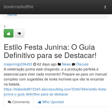
Home
bookmarkoffire
Togg
navi
Home
1
Estilo Festa Junina: O Guia
Definitivo para se Destacar!
majammjp206452
62 days ago
News
Discuss
A celebração junina está chegando, e a produção perfeita é
essencial para viver cada momento! Prepare-se para um manual
completo com sugestões de looks incríveis que vão te encantar
na balada .
https://blakedsif872343.aboutyoublog.com/53467664/estilo-festa-
junina-o-guia-definitivo-para-se-destacar
Comments
Who Upvoted