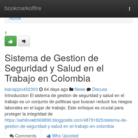
Home
bookmarkoffire
Togg
navi
Home
1
Sistema de Gestion de
Seguridad y Salud en el
Trabajo en Colombia
kianapjzo452303
64 days ago
News
Discuss
Introduccion El sistema de gestion de seguridad y salud en el
trabajo es un conjunto de politicas que buscan reducir los riesgos
laborales en el lugar de trabajo. Este enfoque es crucial para
proteger la integridad de
https://sahilcvwb569890.bloggosite.com/48791825/sistema-de-
gestion-de-seguridad-y-salud-en-el-trabajo-en-colombia
Comments
Who Upvoted