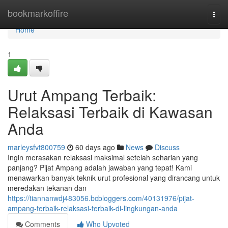
Home
bookmarkoffire
Togg
navi
Home
1
Urut Ampang Terbaik:
Relaksasi Terbaik di Kawasan
Anda
marleysfvt800759
60 days ago
News
Discuss
Ingin merasakan relaksasi maksimal setelah seharian yang
panjang? Pijat Ampang adalah jawaban yang tepat! Kami
menawarkan banyak teknik urut profesional yang dirancang untuk
meredakan tekanan dan
https://tiannanwdj483056.bcbloggers.com/40131976/pijat-
ampang-terbaik-relaksasi-terbaik-di-lingkungan-anda
Comments
Who Upvoted