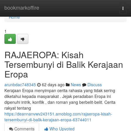
Home
bookmarkoffire
Togg
navi
Home
1
RAJAEROPA: Kisah
Tersembunyi di Balik Kerajaan
Eropa
arunbdac748345
62 days ago
News
Discuss
Kerajaan Eropa menyimpan cerita rahasia yang tidak sering
diketahui kepada masyarakat . Jejak peradaban Eropa ini
dipenuhi intrik, konflik , dan roman yang berbelit-belit. Cerita
rakyat tentang
https://deannanvwv243151.amoblog.com/rajaeropa-kisah-
tersembunyi-di-balik-kerajaan-eropa-63744011
Comments
Who Upvoted