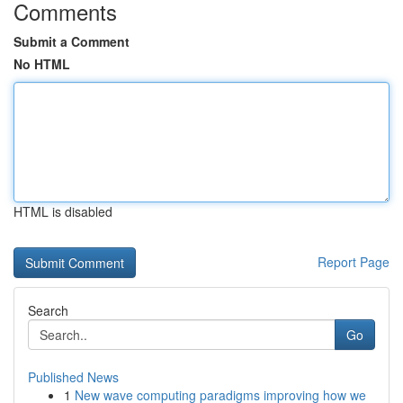
Comments
Submit a Comment
No HTML
HTML is disabled
Report Page
Search
Go
Published News
1
New wave computing paradigms improving how we