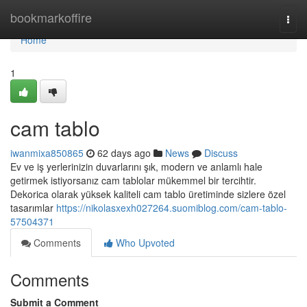
Home
bookmarkoffire
Togg
navi
Home
1
cam tablo
iwanmixa850865
62 days ago
News
Discuss
Ev ve iş yerlerinizin duvarlarını şık, modern ve anlamlı hale
getirmek istiyorsanız cam tablolar mükemmel bir tercihtir.
Dekorica olarak yüksek kaliteli cam tablo üretiminde sizlere özel
tasarımlar
https://nikolasxexh027264.suomiblog.com/cam-tablo-
57504371
Comments
Who Upvoted
Comments
Submit a Comment