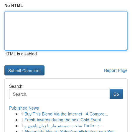
No HTML
HTML is disabled
Report Page
Search
Go
Published News
1
Buy This Blend Via the Internet : A Compre...
1
Fresh Awards during the next Cold Event
1
ساخت سیستم مار با زبان پایتون و Turtle : د...
1
Aluguel de Munck: Soluções Eficientes para Sua ...