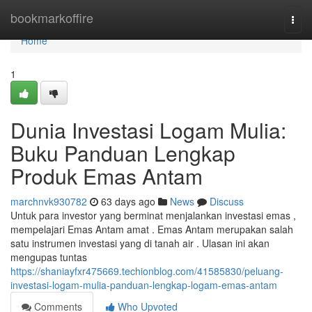
Home
bookmarkoffire
Togg
navi
Home
1
Dunia Investasi Logam Mulia:
Buku Panduan Lengkap
Produk Emas Antam
marchnvk930782
63 days ago
News
Discuss
Untuk para investor yang berminat menjalankan investasi emas ,
mempelajari Emas Antam amat . Emas Antam merupakan salah
satu instrumen investasi yang di tanah air . Ulasan ini akan
mengupas tuntas
https://shaniayfxr475669.techionblog.com/41585830/peluang-
investasi-logam-mulia-panduan-lengkap-logam-emas-antam
Comments
Who Upvoted