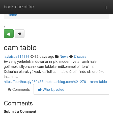
Home
bookmarkoffire
Togg
navi
Home
1
cam tablo
laylaisqs914936
62 days ago
News
Discuss
Ev ve iş yerlerinizin duvarlarını şık, modern ve anlamlı hale
getirmek istiyorsanız cam tablolar mükemmel bir tercihtir.
Dekorica olarak yüksek kaliteli cam tablo üretiminde sizlere özel
tasarımlar
https://berthaxqty960455.theideasblog.com/42127811/cam-tablo
Comments
Who Upvoted
Comments
Submit a Comment