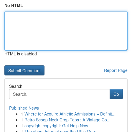
No HTML
HTML is disabled
Report Page
Search
Go
Published News
1
Where for Acquire Athletic Admissions – Definit...
1
Retro Scoop Neck Crop Tops : A Vintage Co...
1
copyright copyright: Get Help Now
1
The about Interact near the Little One:...