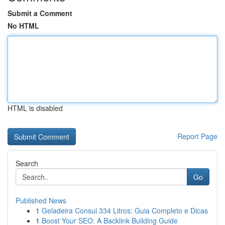
Submit a Comment
No HTML
HTML is disabled
Report Page
Search
Go
Published News
1
Geladeira Consul 334 Litros: Guia Completo e Dicas
1
Boost Your SEO: A Backlink Building Guide