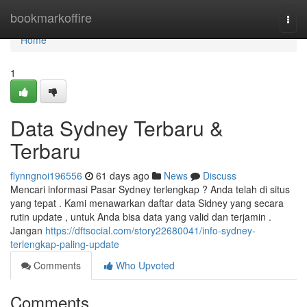
Home
bookmarkoffire
Togg
navi
Home
1
Data Sydney Terbaru &
Terbaru
flynngnoi196556
61 days ago
News
Discuss
Mencari informasi Pasar Sydney terlengkap ? Anda telah di situs
yang tepat . Kami menawarkan daftar data Sidney yang secara
rutin update , untuk Anda bisa data yang valid dan terjamin .
Jangan
https://dftsocial.com/story22680041/info-sydney-
terlengkap-paling-update
Comments
Who Upvoted
Comments