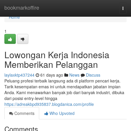
Home
bookmarkoffire
Togg
navi
Home
1
Lowongan Kerja Indonesia
Memberikan Pelanggan
laylaxktp437244
61 days ago
News
Discuss
Peluang profesi terbaik langsung ada di platform pencari kerja.
Tarik kesempatan emas ini untuk mendapatkan jabatan impian
Anda. Kami menawarkan banyak job dari banyak industri, dibuka
dari posisi entry-level hingga
https://adreakbpd935837.blogdanica.com/profile
Comments
Who Upvoted
Comments