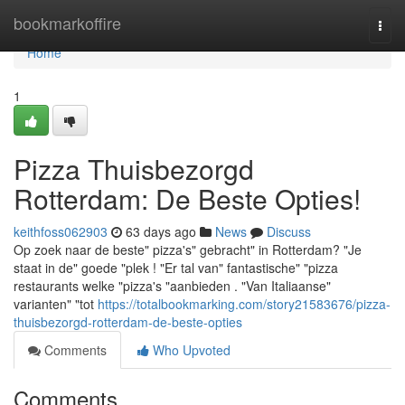
Home
bookmarkoffire
Togg
navi
Home
1
Pizza Thuisbezorgd
Rotterdam: De Beste Opties!
keithfoss062903
63 days ago
News
Discuss
Op zoek naar de beste" pizza's" gebracht" in Rotterdam? "Je
staat in de" goede "plek ! "Er tal van" fantastische" "pizza
restaurants welke "pizza's "aanbieden . "Van Italiaanse"
varianten" "tot
https://totalbookmarking.com/story21583676/pizza-
thuisbezorgd-rotterdam-de-beste-opties
Comments
Who Upvoted
Comments