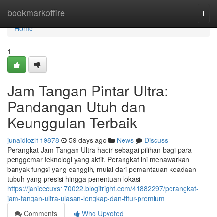
Home
bookmarkoffire
Togg
navi
Home
1
Jam Tangan Pintar Ultra:
Pandangan Utuh dan
Keunggulan Terbaik
junaidiozl119878
59 days ago
News
Discuss
Perangkat Jam Tangan Ultra hadir sebagai pilihan bagi para
penggemar teknologi yang aktif. Perangkat ini menawarkan
banyak fungsi yang canggih, mulai dari pemantauan keadaan
tubuh yang presisi hingga penentuan lokasi
https://janicecuxs170022.blogitright.com/41882297/perangkat-
jam-tangan-ultra-ulasan-lengkap-dan-fitur-premium
Comments
Who Upvoted