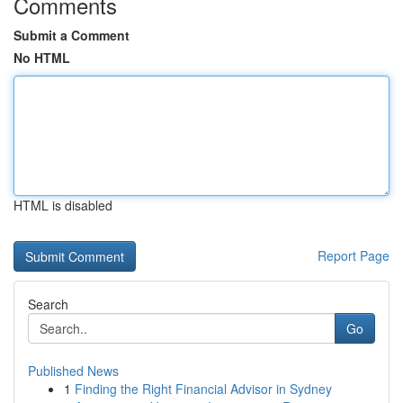
Comments
Submit a Comment
No HTML
HTML is disabled
Report Page
Search
Go
Published News
1
Finding the Right Financial Advisor in Sydney