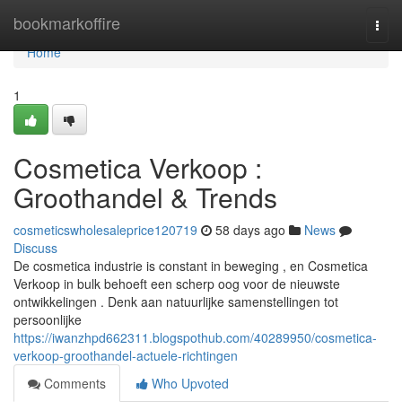
Home
bookmarkoffire
Togg
navi
Home
1
Cosmetica Verkoop :
Groothandel & Trends
cosmeticswholesaleprice120719
58 days ago
News
Discuss
De cosmetica industrie is constant in beweging , en Cosmetica
Verkoop in bulk behoeft een scherp oog voor de nieuwste
ontwikkelingen . Denk aan natuurlijke samenstellingen tot
persoonlijke
https://iwanzhpd662311.blogspothub.com/40289950/cosmetica-
verkoop-groothandel-actuele-richtingen
Comments
Who Upvoted