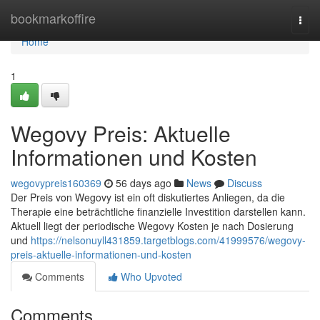
Home
bookmarkoffire
Togg
navi
Home
1
Wegovy Preis: Aktuelle
Informationen und Kosten
wegovypreis160369
56 days ago
News
Discuss
Der Preis von Wegovy ist ein oft diskutiertes Anliegen, da die
Therapie eine beträchtliche finanzielle Investition darstellen kann.
Aktuell liegt der periodische Wegovy Kosten je nach Dosierung
und
https://nelsonuyll431859.targetblogs.com/41999576/wegovy-
preis-aktuelle-informationen-und-kosten
Comments
Who Upvoted
Comments