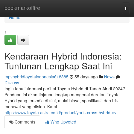
Home
bookmarkoffire
Togg
navi
Home
1
Kendaraan Hybrid Indonesia:
Tuntunan Lengkap Saat Ini
mpvhybridtoyotaindonesia618885
55 days ago
News
Discuss
Ingin tahu informasi perihal Toyota Hybrid di Tanah Air di 2024?
Panduan ini akan tinjauan lengkap mengenai deretan Toyota
Hybrid yang tersedia di sini, mulai biaya, spesifikasi, dan trik
merawat yang efisien. Kami
https://www.toyota.astra.co.id/product/yaris-cross-hybrid-ev
Comments
Who Upvoted