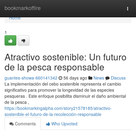
Home
bookmarkoffire
Togg
navi
Home
1
Atractivo sostenible: Un futuro
de la pesca responsable
guantes-showa-660141342
56 days ago
News
Discuss
La implementación del cebo sostenible representa el cambio
significativo para promover la longevidad de las especies
pesqueras . Este enfoque posibilita disminuir el daño ambiental
de la pesca ,
https://bookmarkingalpha.com/story21578185/atractivo-
sostenible-el-futuro-de-la-recolección-responsable
Comments
Who Upvoted