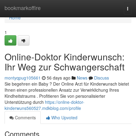
Home
bookmarkoffire
Togg
navi
Home
1
Online-Doktor Kinderwunsch:
Ihr Weg zur Schwangerschaft
montyqpug105661
56 days ago
News
Discuss
Sie begehren ein Baby ? Der Online Arzt für Kinderwunsch bietet
Ihnen einen professionellen Ansatz zur Verwirklichung Ihres
Kindheitstraums . Profitieren Sie von personalisierter
Unterstützung durch
https://online-doktor-
kinderwuns560527.mdkblog.com/profile
Comments
Who Upvoted
Comments