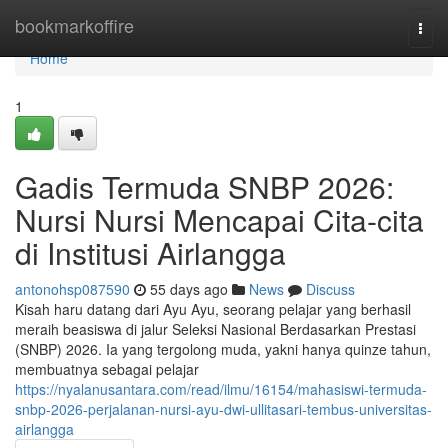
Home
bookmarkoffire
Togg
navi
Home
1
Gadis Termuda SNBP 2026:
Nursi Nursi Mencapai Cita-cita
di Institusi Airlangga
antonohsp087590
55 days ago
News
Discuss
Kisah haru datang dari Ayu Ayu, seorang pelajar yang berhasil
meraih beasiswa di jalur Seleksi Nasional Berdasarkan Prestasi
(SNBP) 2026. Ia yang tergolong muda, yakni hanya quinze tahun,
membuatnya sebagai pelajar
https://nyalanusantara.com/read/ilmu/16154/mahasiswi-termuda-
snbp-2026-perjalanan-nursi-ayu-dwi-ullitasari-tembus-universitas-
airlangga