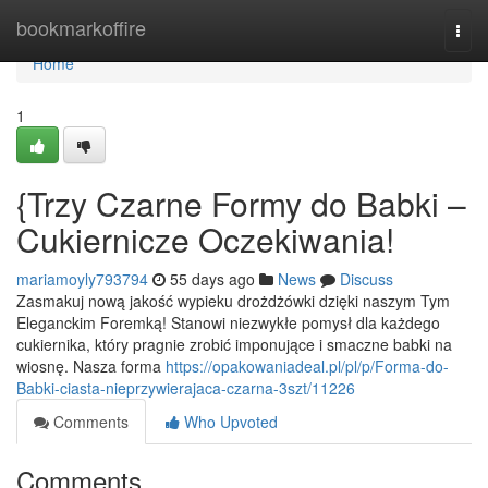
Home
bookmarkoffire
Togg
navi
Home
1
{Trzy Czarne Formy do Babki –
Cukiernicze Oczekiwania!
mariamoyly793794
55 days ago
News
Discuss
Zasmakuj nową jakość wypieku drożdżówki dzięki naszym Tym
Eleganckim Foremką! Stanowi niezwykłe pomysł dla każdego
cukiernika, który pragnie zrobić imponujące i smaczne babki na
wiosnę. Nasza forma
https://opakowaniadeal.pl/pl/p/Forma-do-
Babki-ciasta-nieprzywierajaca-czarna-3szt/11226
Comments
Who Upvoted
Comments