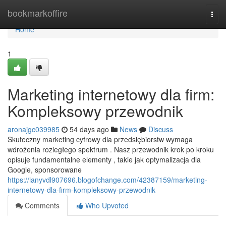
Home
bookmarkoffire
Togg
navi
Home
1
Marketing internetowy dla firm:
Kompleksowy przewodnik
aronajgc039985
54 days ago
News
Discuss
Skuteczny marketing cyfrowy dla przedsiębiorstw wymaga
wdrożenia rozległego spektrum . Nasz przewodnik krok po kroku
opisuje fundamentalne elementy , takie jak optymalizacja dla
Google, sponsorowane
https://ianyvdl907696.blogofchange.com/42387159/marketing-
internetowy-dla-firm-kompleksowy-przewodnik
Comments
Who Upvoted