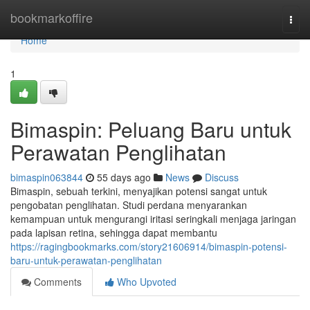
Home
bookmarkoffire
Togg
navi
Home
1
Bimaspin: Peluang Baru untuk
Perawatan Penglihatan
bimaspin063844
55 days ago
News
Discuss
Bimaspin, sebuah terkini, menyajikan potensi sangat untuk
pengobatan penglihatan. Studi perdana menyarankan
kemampuan untuk mengurangi iritasi seringkali menjaga jaringan
pada lapisan retina, sehingga dapat membantu
https://ragingbookmarks.com/story21606914/bimaspin-potensi-
baru-untuk-perawatan-penglihatan
Comments
Who Upvoted