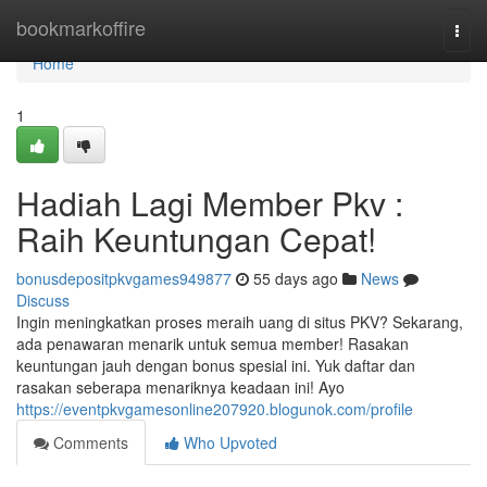
Home
bookmarkoffire
Togg
navi
Home
1
Hadiah Lagi Member Pkv :
Raih Keuntungan Cepat!
bonusdepositpkvgames949877
55 days ago
News
Discuss
Ingin meningkatkan proses meraih uang di situs PKV? Sekarang,
ada penawaran menarik untuk semua member! Rasakan
keuntungan jauh dengan bonus spesial ini. Yuk daftar dan
rasakan seberapa menariknya keadaan ini! Ayo
https://eventpkvgamesonline207920.blogunok.com/profile
Comments
Who Upvoted